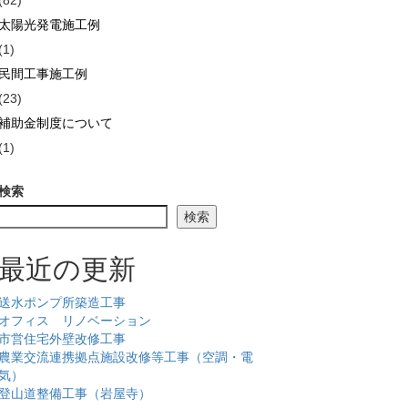
(82)
太陽光発電施工例
(1)
民間工事施工例
(23)
補助金制度について
(1)
検索
検索
最近の更新
送水ポンプ所築造工事
オフィス リノベーション
市営住宅外壁改修工事
農業交流連携拠点施設改修等工事（空調・電
気）
登山道整備工事（岩屋寺）