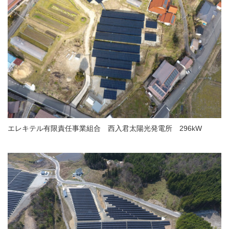
エレキテル有限責任事業組合 西入君太陽光発電所 296kW